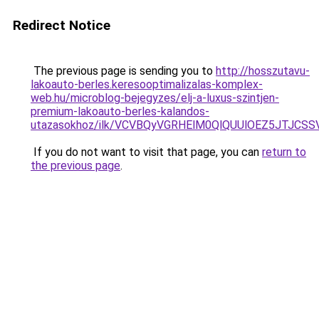
Redirect Notice
The previous page is sending you to
http://hosszutavu-
lakoauto-berles.keresooptimalizalas-komplex-
web.hu/microblog-bejegyzes/elj-a-luxus-szintjen-
premium-lakoauto-berles-kalandos-
utazasokhoz/ilk/VCVBQyVGRHElM0QlQUUlOEZ5JTJC
If you do not want to visit that page, you can
return to
the previous page
.