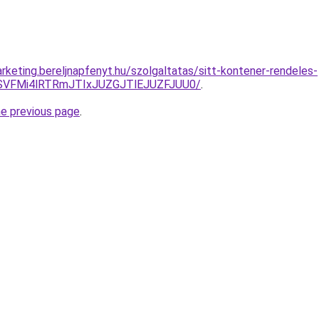
rketing.bereljnapfenyt.hu/szolgaltatas/sitt-kontener-rendeles-
SVFMi4lRTRmJTIxJUZGJTlEJUZFJUU0/
.
he previous page
.