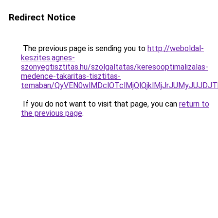
Redirect Notice
The previous page is sending you to
http://weboldal-
keszites.agnes-
szonyegtisztitas.hu/szolgaltatas/keresooptimalizalas-
medence-takaritas-tisztitas-
temaban/QyVEN0wlMDclOTclMjQlQjklMjJrJUMyJUJD
If you do not want to visit that page, you can
return to
the previous page
.