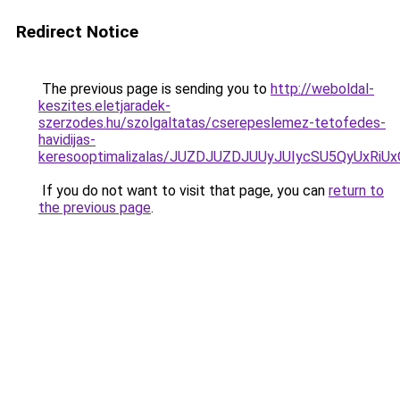
Redirect Notice
The previous page is sending you to
http://weboldal-
keszites.eletjaradek-
szerzodes.hu/szolgaltatas/cserepeslemez-tetofedes-
havidijas-
keresooptimalizalas/JUZDJUZDJUUyJUIycSU5QyUxR
If you do not want to visit that page, you can
return to
the previous page
.